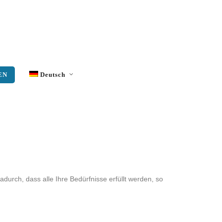
EN
Deutsch
Englisch
Griechisch
Französisch
Italienisch
adurch, dass alle Ihre Bedürfnisse erfüllt werden, so