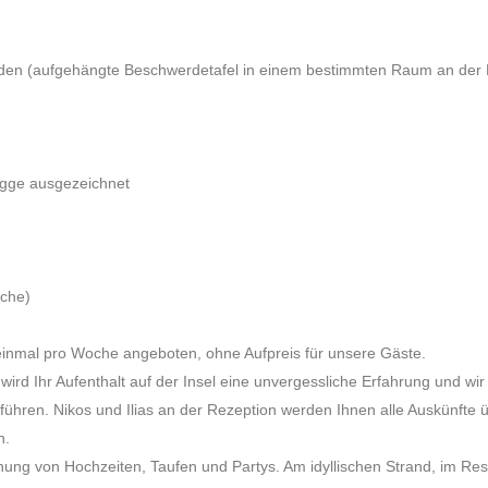
den (aufgehängte Beschwerdetafel in einem bestimmten Raum an der 
agge ausgezeichnet
ache)
einmal pro Woche angeboten, ohne Aufpreis für unsere Gäste.
ird Ihr Aufenthalt auf der Insel eine unvergessliche Erfahrung und wir
ühren. Nikos und Ilias an der Rezeption werden Ihnen alle Auskünfte ü
n.
g von Hochzeiten, Taufen und Partys. Am idyllischen Strand, im Rest