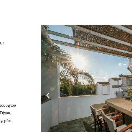
Α”
ου Αγίου
 Τήνου.
 γεμάτη