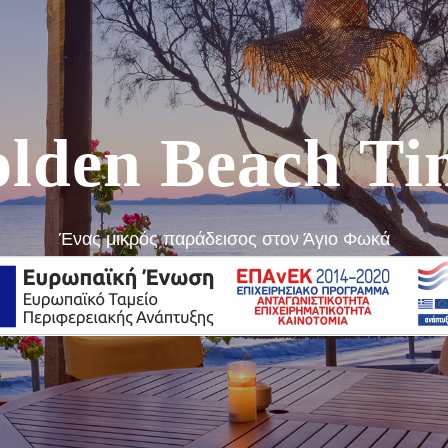
lden Beach Ti
Ένας μικρός παράδεισος στον Άγιο Φωκά