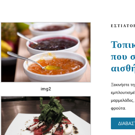
ΕΣΤΙΑΤΌ
Τοπι
που σ
αισθ
Ξεκινήστε τ
img2
εμπλουτισμέ
μαρμελάδες, 
φρούτα.
ΔΙΑΒΑΣ